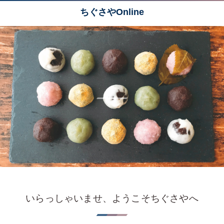
ちぐさやOnline
和
菓
子
日
和
小
さ
な
お
菓
子
が
た
く
さ
ん
の
”
ひ
と
と
き
”
を
彩
る
いらっしゃいませ、ようこそちぐさやへ