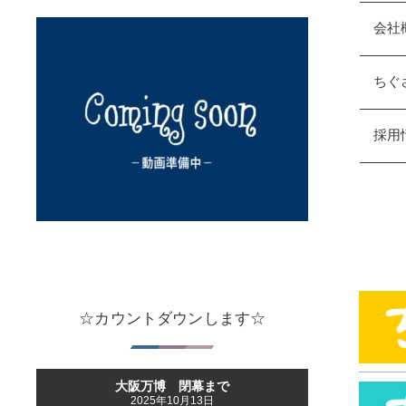
会社
ちぐ
採用
☆カウントダウンします☆
大阪万博 閉幕まで
2025年10月13日