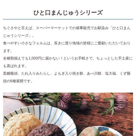
ひと口まんじゅうシリーズ
ちぐさやと言えば、スーパーマーケットでの催事販売でお馴染み「ひと口まん
じゅうシリーズ」。
食べやすい小さなフォルムは、長きに渡り地域の皆様にご愛顧いただいており
ます。
全種類揃えても1,000円に届かない！というお手軽さで、ちょっとした手土産に
も喜ばれます。
黒糖饅頭、たれ入りみたらし、よもぎ入り焼き餅、あべ川餅、塩大福、くず饅
頭の6種展開です。