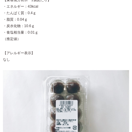
・エネルギー：43kcal
・たんぱく質：0.4ｇ
・脂質：0.04ｇ
・炭水化物：10.6ｇ
・食塩相当量：0.01ｇ
（推定値）
【アレルギー表示】
なし