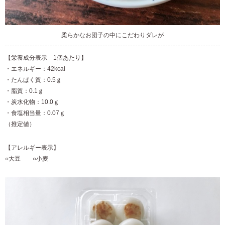
柔らかなお団子の中にこだわりダレが
【栄養成分表示 1個あたり】
・エネルギー：42kcal
・たんぱく質：0.5ｇ
・脂質：0.1ｇ
・炭水化物：10.0ｇ
・食塩相当量：0.07ｇ
（推定値）
【アレルギー表示】
○大豆 ○小麦