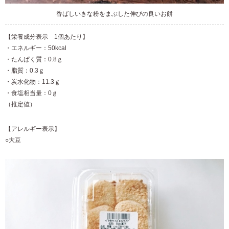
香ばしいきな粉をまぶした伸びの良いお餅
【栄養成分表示 1個あたり】
・エネルギー：50kcal
・たんぱく質：0.8ｇ
・脂質：0.3ｇ
・炭水化物：11.3ｇ
・食塩相当量：0ｇ
（推定値）
【アレルギー表示】
○大豆