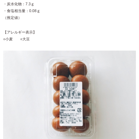
・炭水化物：7.3ｇ
・食塩相当量：0.08ｇ
（推定値）
【アレルギー表示】
○小麦 ○大豆