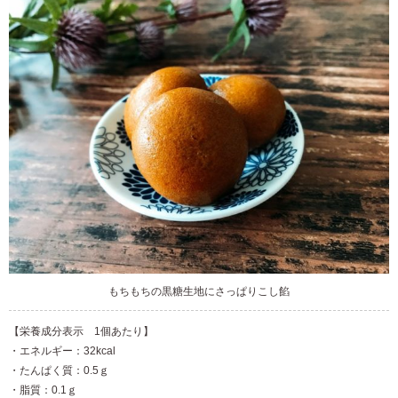
もちもちの黒糖生地にさっぱりこし餡
【栄養成分表示 1個あたり】
・エネルギー：32
k
cal
・たんぱく質：0.5ｇ
・脂質：0.1ｇ