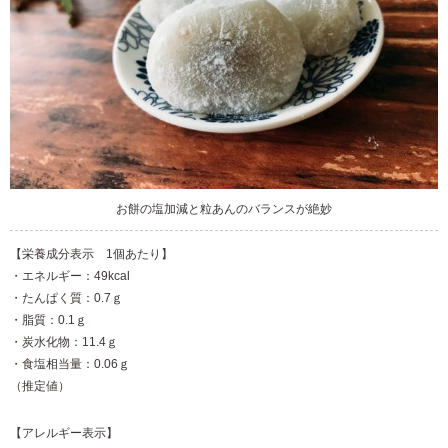
お餅の塩加減と粒あんのバランスが絶妙
【栄養成分表示 1個あたり】
・エネルギー：49kcal
・たんぱく質：0.7ｇ
・脂質：0.1ｇ
・炭水化物：11.4ｇ
・食塩相当量：0.06ｇ
（推定値）
【アレルギー表示】