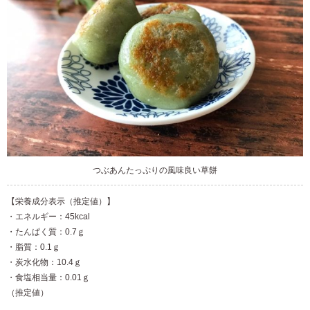
つぶあんたっぷりの風味良い草餅
【栄養成分表示（推定値）】
・エネルギー：45kcal
・たんぱく質：0.7ｇ
・脂質：0.1ｇ
・炭水化物：10.4ｇ
・食塩相当量：0.01ｇ
（推定値）