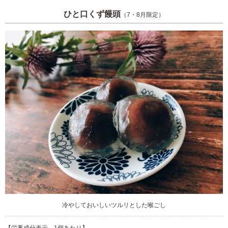
ひと口くず饅頭
（7・8月限定）
冷やしておいしい
ツルリ
とした
喉ごし
【栄養成分表示 1個あたり】