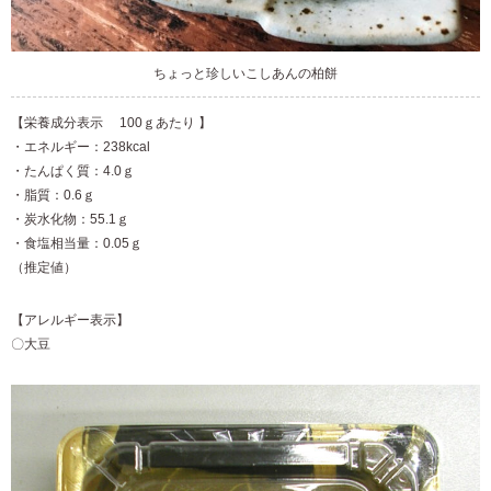
ちょっと珍しいこしあんの柏餅
【栄養成分表示
100ｇあたり
】
・エネルギー：238kcal
・たんぱく質：4.0ｇ
・脂質：0.6ｇ
・炭水化物：55.1ｇ
・食塩相当量：0.05ｇ
（推定値）
【アレルギー表示】
〇大豆