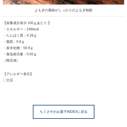
よもぎの風味がしっかりのよもぎ柏餅
【栄養成分表示
100ｇあたり
】
・エネルギー：246kcal
・たんぱく質：4.28ｇ
・脂質：0.6ｇ
・炭水化物：56.9ｇ
・食塩相当量：0.05ｇ
（推定値）
【アレルギー表示】
〇大豆
ちぐさやのお菓子INDEXに戻る